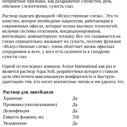
неприятные признаки, как раздражение слизистой, резь,
обильное слезотечение, сухость глаз.
Раствор наделен функцией «Искусственные слезы». Это то
качество, которое необходимо пациентам, работающим в
современных офисах, которые полны высоких технологий,
включая системы отопления, кондиционирования,
вентиляции, компьютерную технику. Все это сказывается на
глазах отрицательно, вызывает их сухость, поэтому функция
«Искусственные слезы», очень облегчает жизнь офисных
сотрудников и всех, у кого есть склонность к синдрому
сухости глаз.
Одной из последних новинок Avizor International как раз и
является раствор Aqua Soft, разработчики которого ставили
цель обеспечить максимальную комфортность и быструю
адаптацию тем, кто носит контактные линзы и им удалось это.
Раствор для линз/Капли
Хранение
Да
Промывка (ополаскивание)
Да
Дезинфекция
Да
Емкость флакона, мл.
350
Увлажнение
Да