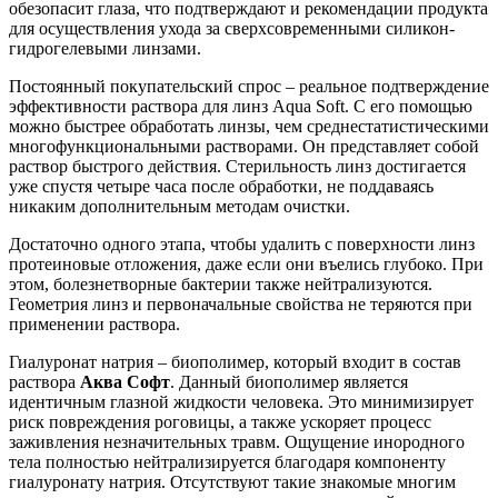
обезопасит глаза, что подтверждают и рекомендации продукта
для осуществления ухода за сверхсовременными силикон-
гидрогелевыми линзами.
Постоянный покупательский спрос – реальное подтверждение
эффективности раствора для линз Aqua Soft. С его помощью
можно быстрее обработать линзы, чем среднестатистическими
многофункциональными растворами. Он представляет собой
раствор быстрого действия. Стерильность линз достигается
уже спустя четыре часа после обработки, не поддаваясь
никаким дополнительным методам очистки.
Достаточно одного этапа, чтобы удалить с поверхности линз
протеиновые отложения, даже если они въелись глубоко. При
этом, болезнетворные бактерии также нейтрализуются.
Геометрия линз и первоначальные свойства не теряются при
применении раствора.
Гиалуронат натрия – биополимер, который входит в состав
раствора
Аква Софт
. Данный биополимер является
идентичным глазной жидкости человека. Это минимизирует
риск повреждения роговицы, а также ускоряет процесс
заживления незначительных травм. Ощущение инородного
тела полностью нейтрализируется благодаря компоненту
гиалуронату натрия. Отсутствуют такие знакомые многим