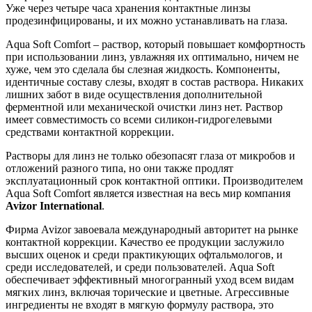
Уже через четыре часа хранения контактные линзы
продезинфицированы, и их можно устанавливать на глаза.
Aqua Soft Comfort – раствор, который повышает комфортность
при использовании линз, увлажняя их оптимально, ничем не
хуже, чем это сделала бы слезная жидкость. Компоненты,
идентичные составу слезы, входят в состав раствора. Никаких
лишних забот в виде осуществления дополнительной
ферментной или механической очистки линз нет. Раствор
имеет совместимость со всеми силикон-гидрогелевыми
средствами контактной коррекции.
Растворы для линз не только обезопасят глаза от микробов и
отложений разного типа, но они также продлят
эксплуатационный срок контактной оптики. Производителем
Aqua Soft Comfort является известная на весь мир компания
Avizor International
.
Фирма Avizor завоевала международный авторитет на рынке
контактной коррекции. Качество ее продукции заслужило
высших оценок и среди практикующих офтальмологов, и
среди исследователей, и среди пользователей. Aqua Soft
обеспечивает эффективный многогранный уход всем видам
мягких линз, включая торические и цветные. Агрессивные
ингредиенты не входят в мягкую формулу раствора, это