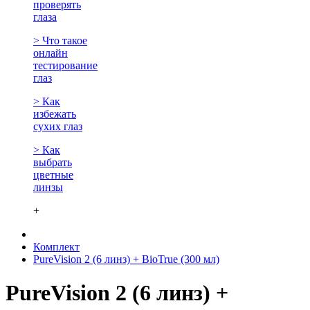
проверять
глаза
> Что такое
онлайн
тестирование
глаз
> Как
избежать
сухих глаз
> Как
выбрать
цветные
линзы
+
Комплект
PureVision 2 (6 линз) + BioTrue (300 мл)
PureVision 2 (6 линз) +